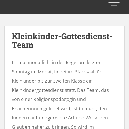
S
Pfarrei Kuemmersbruck
TOGGLE
k
i
p
t
Kleinkinder-Gottesdienst-
o
Team
m
a
i
Einmal monatlich, in der Regel am letzten
n
c
Sonntag im Monat, findet im Pfarrsaal für
o
Kleinkinder bis zur zweiten Klasse ein
n
t
Kleinkindergottesdienst statt. Das Team, das
e
von einer Religionspädagogin und
n
Erzieherinnen geleitet wird, ist bemüht, den
t
Kindern auf kindgerechte Art und Weise den
Glauben näher zu bringen. So wird im