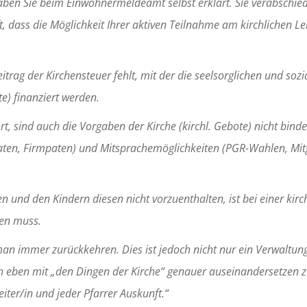
haben Sie beim Einwohnermeldeamt selbst erklärt. Sie verabschied
 dass die Möglichkeit Ihrer aktiven Teilnahme am kirchlichen Leb
eitrag der Kirchensteuer fehlt, mit der die seelsorglichen und soz
e) finanziert werden.
t, sind auch die Vorgaben der Kirche (kirchl. Gebote) nicht binde
aten, Firmpaten) und Mitsprachemöglichkeiten (PGR-Wahlen, Mitg
und den Kindern diesen nicht vorzuenthalten, ist bei einer kirc
den muss.
an immer zurückkehren. Dies ist jedoch nicht nur ein Verwaltun
 eben mit „den Dingen der Kirche“ genauer auseinandersetzen zu
eiter/in und jeder Pfarrer Auskunft.“